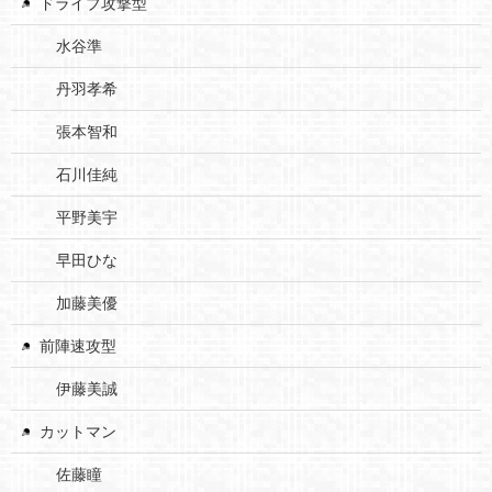
ドライブ攻撃型
水谷準
丹羽孝希
張本智和
石川佳純
平野美宇
早田ひな
加藤美優
前陣速攻型
伊藤美誠
カットマン
佐藤瞳