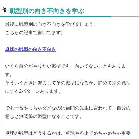
戦型別の向き不向きを学ぶ
最後に戦型別の向き不向きを学びましょう。
こちらの記事で書いてます。
卓球の戦型の向き不向き
いくら自分がやりたい戦型でも、向いてないこともありま
す。
そういうときは努力してその戦型になるか、諦めて別の戦型
にする2パターンあります。
でも一番やっちゃダメなのは顧問の先生に言われて、自分の
意志と無関係の戦型になることです。
卓球の戦型はどうするかは、卓球やる上でめちゃめちゃ重要