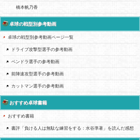
橋本帆乃香
卓球の戦型別参考動画
卓球の戦型別参考動画ページ一覧
ドライブ攻撃型選手の参考動画
ペンドラ選手の参考動画
前陣速攻型選手の参考動画
カットマン選手の参考動画
おすすめ卓球書籍
おすすめ書籍
書評「負ける人は無駄な練習をする：水谷準著」を読んだ感想