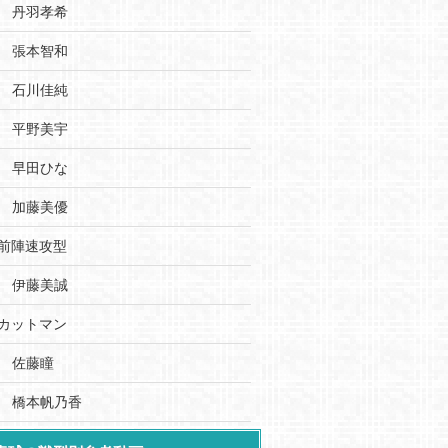
丹羽孝希
張本智和
石川佳純
平野美宇
早田ひな
加藤美優
前陣速攻型
伊藤美誠
カットマン
佐藤瞳
橋本帆乃香