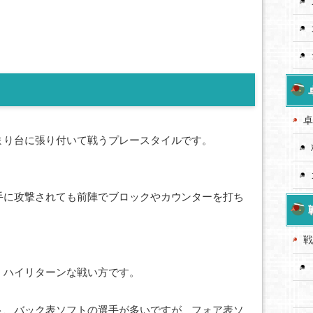
卓
まり台に張り付いて戦うプレースタイルです。
手に攻撃されても前陣でブロックやカウンターを打ち
。
戦
、ハイリターンな戦い方です。
ト、バック表ソフトの選手が多いですが、フォア表ソ