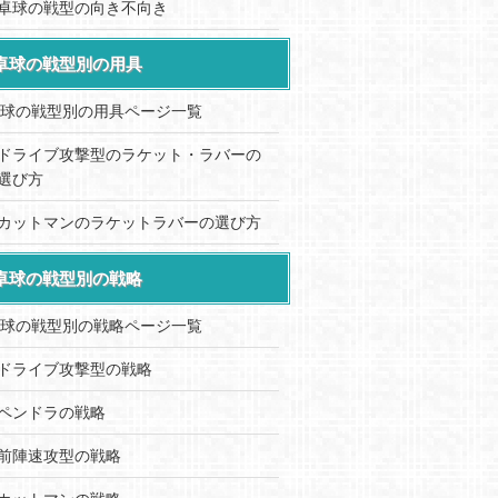
卓球の戦型の向き不向き
卓球の戦型別の用具
球の戦型別の用具ページ一覧
ドライブ攻撃型のラケット・ラバーの
選び方
カットマンのラケットラバーの選び方
卓球の戦型別の戦略
球の戦型別の戦略ページ一覧
ドライブ攻撃型の戦略
ペンドラの戦略
前陣速攻型の戦略