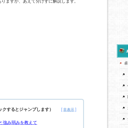
ありますが、あえて分けずに解説します。
卓
ックするとジャンプします）
と強み弱みを教えて