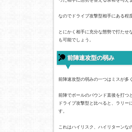
なのでドライブ攻撃型相手にある程
とにかく相手に充分な態勢で打たせ
も可能でしょう。
前陣速攻型の弱み
前陣速攻型の弱みの一つはミスが多
前陣でボールのバウンド直後を打つ
ドライブ攻撃型と比べると、ラリー
す。
これはハイリスク、ハイリターンな