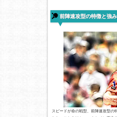
前陣速攻型の特徴と強み
スピードが命の戦型、前陣速攻型の