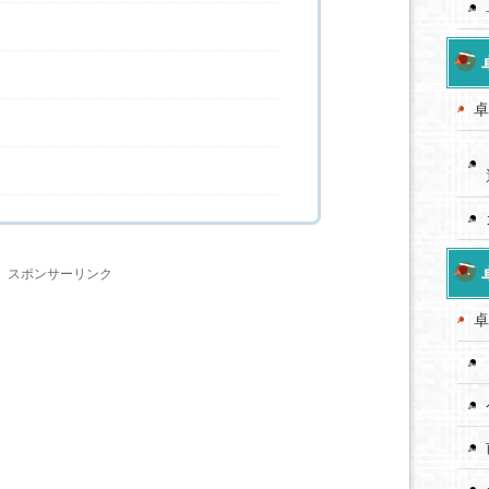
卓
スポンサーリンク
卓