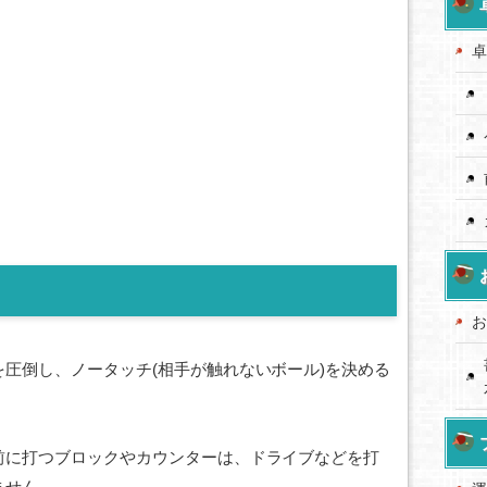
卓
お
圧倒し、ノータッチ(相手が触れないボール)を決める
前に打つブロックやカウンターは、ドライブなどを打
ません。