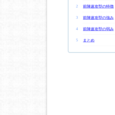
前陣速攻型の特徴
前陣速攻型の強み
前陣速攻型の弱み
まとめ