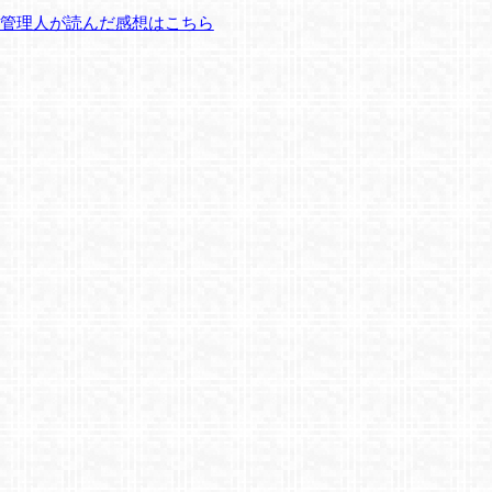
管理人が読んだ感想はこちら