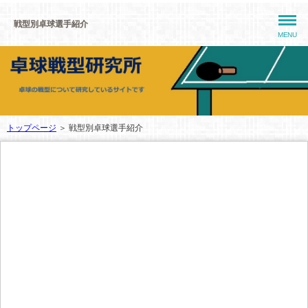
戦型別卓球選手紹介
MENU
トップページ
＞
戦型別卓球選手紹介