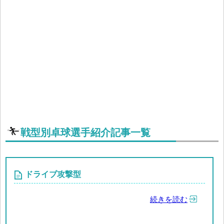
戦型別卓球選手紹介記事一覧
ドライブ攻撃型
続きを読む