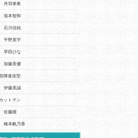
丹羽孝希
張本智和
石川佳純
平野美宇
早田ひな
加藤美優
前陣速攻型
伊藤美誠
カットマン
佐藤瞳
橋本帆乃香