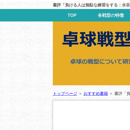
書評「負ける人は無駄な練習をする：水谷
TOP
各戦型の特徴
トップページ
＞
おすすめ書籍
＞
書評「