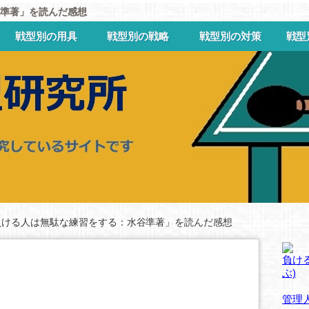
準著」を読んだ感想
戦型別の用具
戦型別の戦略
戦型別の対策
戦型
負ける人は無駄な練習をする：水谷準著」を読んだ感想
負ける
ぶ)
管理