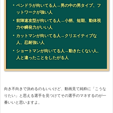
ペンドラが向いてる人→男の中の男タイプ、フ
ットワークが強い人
前陣速攻型が向いてる人→小柄、短期、動体視
力や瞬発力がいい人
カットマンが向いてる人→クリエイティブな
人、忍耐強い人
ショートマンが向いてる人→動きたくない人、
人と違ったことをしたがる人
向き不向きで決めるのもいいけど、動画見て純粋に「こうな
りたい」と思える選手を見つけてその選手のマネするのが一
番いいと思いますよ。