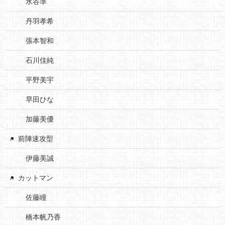
水谷準
丹羽孝希
張本智和
石川佳純
平野美宇
早田ひな
加藤美優
前陣速攻型
伊藤美誠
カットマン
佐藤瞳
橋本帆乃香